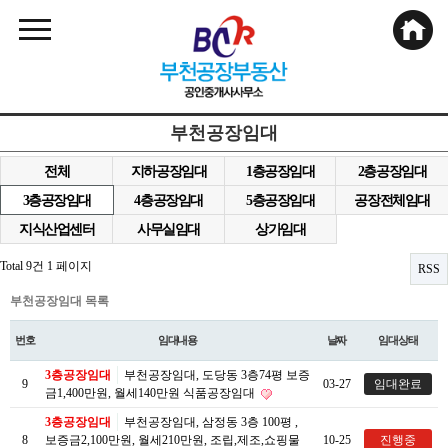
부천공장임대
전체
지하공장임대
1층공장임대
2층공장임대
3층공장임대
4층공장임대
5층공장임대
공장전체임대
지식산업센터
사무실임대
상가임대
Total 9건
1 페이지
RSS
부천공장임대 목록
번호
임대내용
날짜
임대상태
3층공장임대
부천공장임대, 도당동 3층74평 보증
9
03-27
임대완료
금1,400만원, 월세140만원 식품공장임대
3층공장임대
부천공장임대, 삼정동 3층 100평 ,
8
보증금2,100만원, 월세210만원, 조립,제조,쇼핑물
10-25
진행중