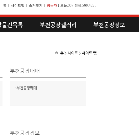
홈
사이트맵
즐겨찾기
방문자
[
오늘:337 전체:560,455
]
장물건목록
부천공장갤러리
부천공장정보
홈 > 사이트 >
사이트 맵
부천공장매매
·
부천공장매매
부천공장정보