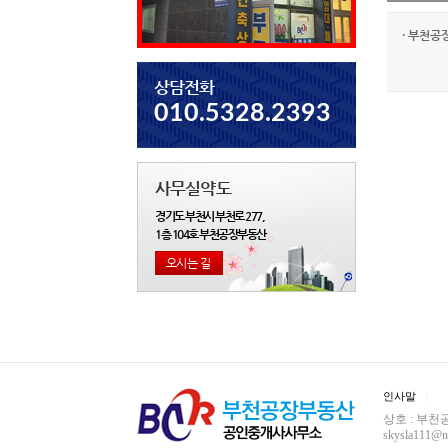
·
부천공
상담전화
010.5328.2393
사무실약도
경기도 부천시 부천로 277,
1층 104호 부천공장부동산
오시는 길
인사말
상호 : 부천공
skysla111@