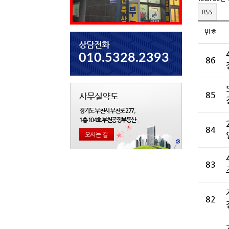
RSS
번호
상담전화
010.5328.2393
86
85
사무실약도
경기도 부천시 부천로 277,
1층 104호 부천공장부동산
84
오시는 길
83
82