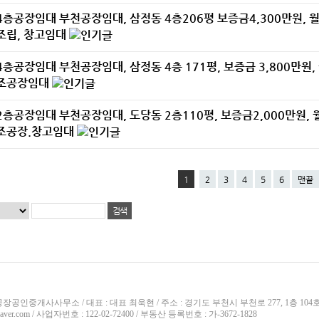
4층공장임대
부천공장임대, 삼정동 4층206평 보증금4,300만원, 월
조립, 창고임대
4층공장임대
부천공장임대, 삼정동 4층 171평, 보증금 3,800만원,
조공장임대
2층공장임대
부천공장임대, 도당동 2층110평, 보증금2,000만원, 
조공장.창고임대
1
2
3
4
5
6
맨끝
장공인중개사사무소 / 대표 : 대표 최욱현 / 주소 : 경기도 부천시 부천로 277, 1층 104호 부천
naver.com / 사업자번호 : 122-02-72400 / 부동산 등록번호 : 가-3672-1828