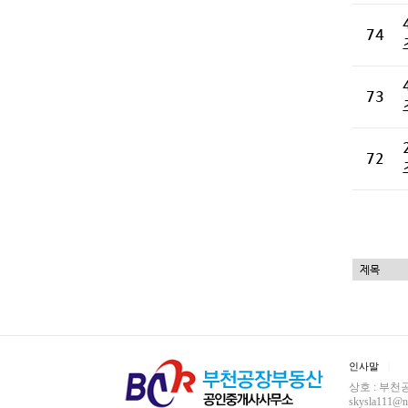
74
73
72
인사말
상호 : 부천공
skysla111@