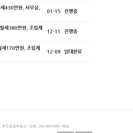
세430만원, 사무실,
01-15
진행중
 월세380만원, 조립제
12-11
진행중
월세170만원, 조립제
12-09
임대완료
공장부동산 / 전화 : 032-684-6300 / 메일 :