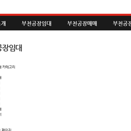
소개
부천공장임대
부천공장매매
부천공
공장임대
대 카테고리
대
대
대
대
대
대
대
터
1 페이지