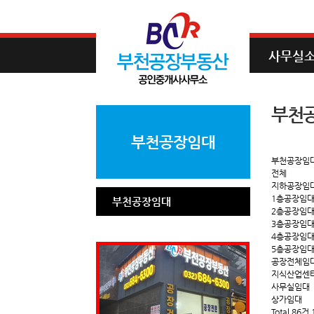
사무실
부천
부천공장임대
부천공장임
전체
지하공장임
1층공장임
부천공장임대
2층공장임
3층공장임
4층공장임
5층공장임
공장전체임
지식산업센
사무실임대
상가임대
Total 86건