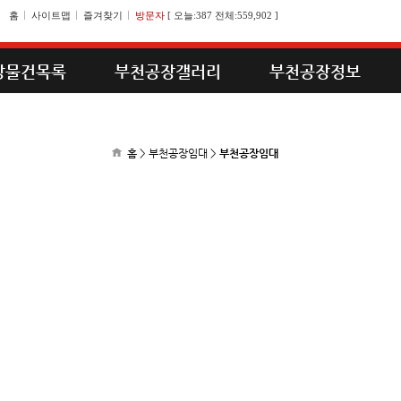
홈
사이트맵
즐겨찾기
방문자
[
오늘:387 전체:559,902
]
장물건목록
부천공장갤러리
부천공장정보
홈 > 부천공장임대 >
부천공장임대