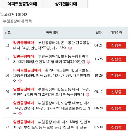
아파트형공장매매
상가건물매매
Total 32건
1 페이지
부천공장매매 목록
번호
매매내용
날짜
매매상태
일반공장매매
부천공장매매, 온수공단 단독공장,
32
04-21
진행중
대지134평, 연면적270평, 매가 35억
일반공장매매
부천공장매매, 도당동공장건축부
31
11-25
진행중
지, 대지196평,연면적451평 매가 37억3,160만원
아파트형공장매매
춘의디아크원매매, 코너호실 ,
30
10층분양58평, 전용 29평, 매가 5억8천, 내부인테리
10-29
진행중
어
일반공장매매
부천공장매매, 도당동 대지 157평,
29
09-12
진행중
연면적 271평 매가 26억7천 코너 단독공장매매
일반공장매매
부천공장매매, 도당동 대로변 대지
28
164평, 연면적 392평, 매가 47억,대로변물류창고 가
08-20
진행중
능
일반공장매매
부천공장 매매. 대지 180평. 연면적
27
316평. 부천 도당동 대로변 공장. 창고 매매. 신규
07-30
진행중