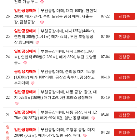
건축 가능 부…
일반공장매매
부천공장 매매, 대지 100평, 연면적
26
208평, 매가 24억, 부천 도당동 공장 매매, 사출공
07-22
진행중
장, 금형공장…
일반공장매매
부천공장매매, 대지135평(446㎡),
25
연면적 306평(1,011㎡) 매가 32억 , 부천 도당동공
07-09
진행중
장.창고매매
일반공장매매
부천공장 매매, 대지 330평(1,090
24
㎡), 연면적 690평(2.280㎡), 매가 85억, 부천 도당동
07-04
진행중
공…
공장용지매매
부천공장매매, 춘의동 대지 495평
23
(1,638m²) 매가 108억9천, 공장건축부지, 공장창고
06-18
진행중
부지매매
일반공장매매
부천공장 매매, 내동 공장. 창고, 대
22
지 528.9㎡(160평) 매가 25억6천 프레스공장매매
05-19
진행중
일반공장매매
부천공장 매매, 내동 공장, 대지 1,2
21
05-01
진행중
78㎡ (약 387평) 매가 69억 6천, 일반 공장 매매.
열
일반공장매매
부천공장 매매, 도당동 공장, 대지
람
04-28
진행중
200평 (662㎡), 매가 64억, 일반 공장 매매.
중