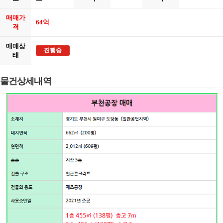
매매가
64억
격
매매상
진행중
태
물건상세내역