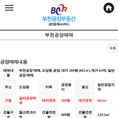
부천공장매매
목록
공장매매내용
매매내
부천공장 매매, 도당동 공장, 대지 200평 (662㎡), 매가 64억, 일반
용
공장 매매.
공장용
일반공업지
주소
도당동
지목
용도
지
역
일반공장매
구분
대지면적
200평
대지면적
662m²
매
건물구
철근콘크리
건물연면
건물연면
609평
2,012m²
조
트
적
적