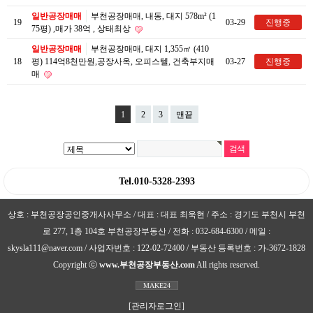
일반공장매매
부천공장매매, 내동, 대지 578m² (1
19
03-29
진행중
75평) ,매가 38억 , 상태최상
일반공장매매
부천공장매매, 대지 1,355㎡ (410
18
평) 114억8천만원,공장사옥, 오피스텔, 건축부지매
03-27
진행중
매
1
2
3
맨끝
Tel.010-5328-2393
상호 : 부천공장공인중개사사무소 / 대표 : 대표 최욱현 / 주소 : 경기도 부천시 부천
로 277, 1층 104호 부천공장부동산 / 전화 : 032-684-6300 / 메일 :
skysla111@naver.com / 사업자번호 : 122-02-72400 / 부동산 등록번호 : 가-3672-1828
Copyright ⓒ
www.부천공장부동산.com
All rights reserved.
MAKE24
[관리자로그인]