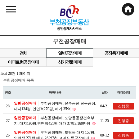
부천공장매매
전체
일반공장매매
공장용지매매
아파트형공장매매
상가건물매매
Total 28건
1 페이지
부천공장매매 목록
번호
매매내용
날짜
매매상태
일반공장매매
부천공장매매, 온수공단 단독공장,
28
04-21
진행중
대지134평, 연면적270평, 매가 35억
일반공장매매
부천공장매매, 도당동공장건축부
27
11-25
진행중
지, 대지196평,연면적451평 매가 37억3,160만원
일반공장매매
부천공장매매, 도당동 대지 157평,
26
09-12
진행중
연면적 271평 매가 26억7천 코너 단독공장매매