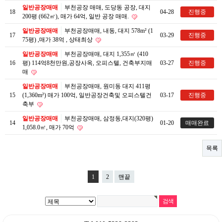
일반공장매매
부천공장 매매, 도당동 공장, 대지
18
04-28
진행중
200평 (662㎡), 매가 64억, 일반 공장 매매.
일반공장매매
부천공장매매, 내동, 대지 578m² (1
17
03-29
진행중
75평) ,매가 38억 , 상태최상
일반공장매매
부천공장매매, 대지 1,355㎡ (410
16
평) 114억8천만원,공장사옥, 오피스텔, 건축부지매
03-27
진행중
매
일반공장매매
부천공장매매, 원미동 대지 411평
15
(1,360m²) 매가 100억, 일반공장건축및 오피스텔건
03-17
진행중
축부
일반공장매매
부천공장매매, 삼정동,대지(320평)
14
01-20
매매완료
1,058.0㎡, 매가 70억
목록
1
2
맨끝