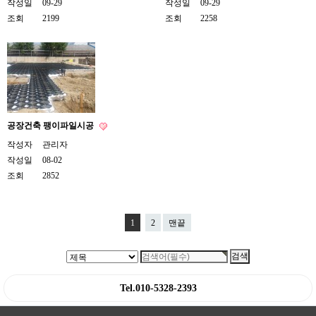
작성일
09-29
작성일
09-29
조회
2199
조회
2258
공장건축 팽이파일시공
작성자
관리자
작성일
08-02
조회
2852
1
2
맨끝
Tel.010-5328-2393