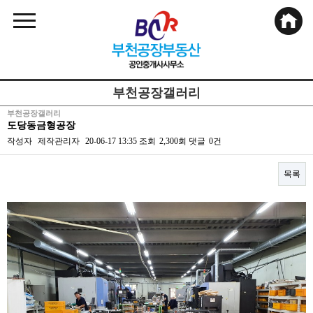
부천공장갤러리
부천공장갤러리
도당동금형공장
작성자
제작관리자
20-06-17 13:35
조회
2,300회
댓글
0건
목록
본문