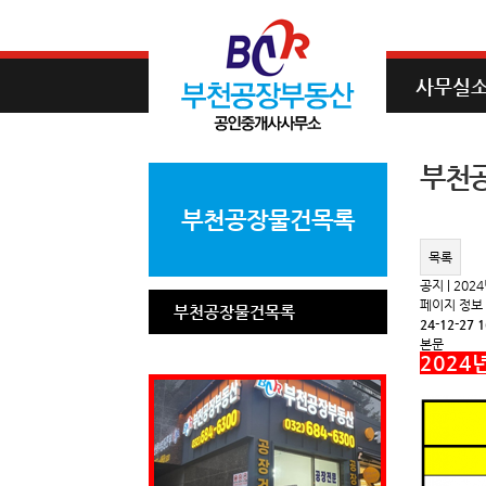
사무실
부천
부천공장물건목록
목록
공지 | 20
페이지 정보
부천공장물건목록
24-12-27 1
본문
2024