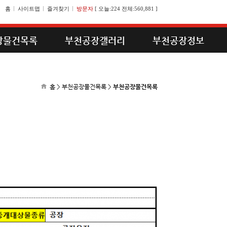
홈
사이트맵
즐겨찾기
방문자
[
오늘:224 전체:560,881
]
장물건목록
부천공장갤러리
부천공장정보
홈 > 부천공장물건목록 >
부천공장물건목록