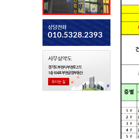
상담전화
010.5328.2393
사무실약도
경기도 부천시 부천로 277,
1층 104호 부천공장부동산
오시는 길