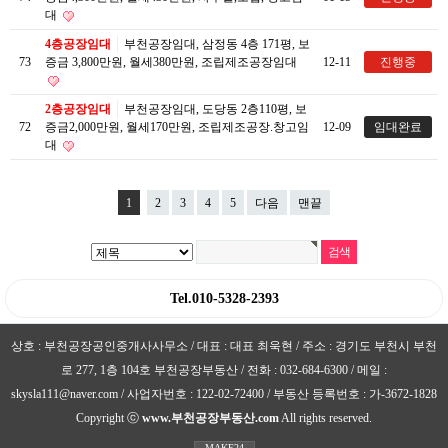
대
4층공장임대
부천공장임대, 삼정동 4층 171평, 보
73
증금 3,800만원, 월세380만원, 조립제조공장임대
12-11
진행중
2층공장임대
부천공장임대, 도당동 2층110평, 보
72
증금2,000만원, 월세170만원, 조립제조공장.창고임
12-09
임대완료
대
1
2
3
4
5
다음
맨끝
Tel.010-5328-2393
상호 : 부천공장공인중개사사무소 / 대표 : 대표 최욱현 / 주소 : 경기도 부천시 부천
로 277, 1층 104호 부천공장부동산 / 전화 : 032-684-6300 / 메일 :
skysla111@naver.com / 사업자번호 : 122-02-72400 / 부동산 등록번호 : 가-3672-1828
Copyright ⓒ
www.부천공장부동산.com
All rights reserved.
MAKE24