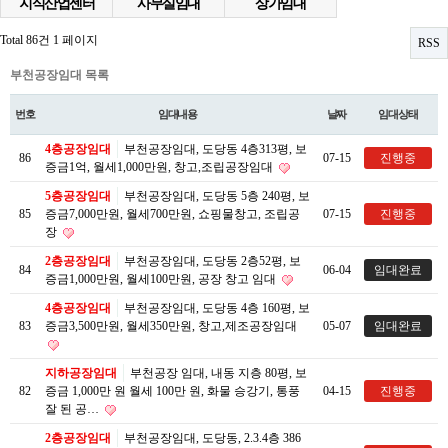
지식산업센터
사무실임대
상가임대
Total 86건
1 페이지
RSS
부천공장임대 목록
번호
임대내용
날짜
임대상태
4층공장임대
부천공장임대, 도당동 4층313평, 보
86
07-15
진행중
증금1억, 월세1,000만원, 창고,조립공장임대
5층공장임대
부천공장임대, 도당동 5층 240평, 보
85
증금7,000만원, 월세700만원, 쇼핑물창고, 조립공
07-15
진행중
장
2층공장임대
부천공장임대, 도당동 2층52평, 보
84
06-04
임대완료
증금1,000만원, 월세100만원, 공장 창고 임대
4층공장임대
부천공장임대, 도당동 4층 160평, 보
83
증금3,500만원, 월세350만원, 창고,제조공장임대
05-07
임대완료
지하공장임대
부천공장 임대, 내동 지층 80평, 보
82
증금 1,000만 원 월세 100만 원, 화물 승강기, 통풍
04-15
진행중
잘 된 공…
2층공장임대
부천공장임대, 도당동, 2.3.4층 386