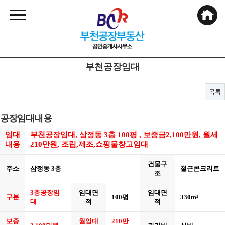
부천공장임대
목록
공장임대내용
임대
부천공장임대, 삼정동 3층 100평 , 보증금2,100만원, 월세
내용
210만원, 조립,제조,쇼핑물창고임대
건물구
주소
삼정동 3층
철근콘크리트
조
3층공장임
임대면
임대면
구분
100평
330m²
대
적
적
보증
월임대
210만