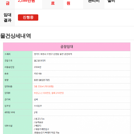
2,100만원
관리비
실비
금
료
원
임대
진행중
결과
물건상세내역