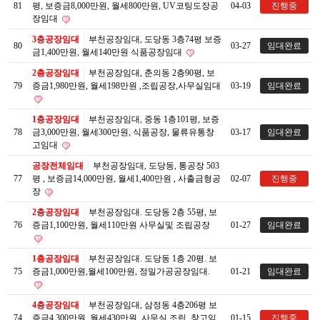
81
평, 보증금8,000만원, 월세800만원, UV코팅도장공
04-03
진행중
장임대
3층공장임대
부천공장임대, 도당동 3층74평 보증
80
03-27
임대완료
금1,400만원, 월세140만원 식품공장임대
2층공장임대
부천공장임대, 춘의동 2층90평, 보
79
증금1,980만원, 월세198만원 ,조립공장,사무실임대
03-19
임대완료
1층공장임대
부천공장임대, 중동 1층101평, 보증
78
금3,000만원, 월세300만원, 식품공장, 물류유통창
03-17
임대완료
고임대
공장전체임대
부천공장임대, 도당동, 통공장 503
77
평 , 보증금14,000만원, 월세1,400만원 , 사출금형공
02-07
진행중
장
2층공장임대
부천공장임대. 도당동 2층 55평, 보
76
증금1,100만원, 월세110만원 사무실및 조립공장
01-27
임대완료
1층공장임대
부천공장임대. 도당동 1층 20평. 보
75
증금1,000만원,월세100만원, 정밀가공공장임대.
01-21
임대완료
4층공장임대
부천공장임대, 삼정동 4층206평 보
74
증금4,300만원, 월세430만원, 사무실,조립, 창고임
01-15
진행중