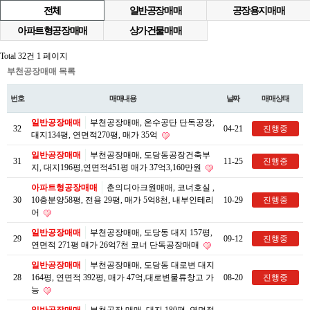
전체
일반공장매매
공장용지매매
아파트형공장매매
상가건물매매
Total 32건
1 페이지
부천공장매매 목록
번호
매매내용
날짜
매매상태
일반공장매매
부천공장매매, 온수공단 단독공장,
32
04-21
진행중
대지134평, 연면적270평, 매가 35억
일반공장매매
부천공장매매, 도당동공장건축부
31
11-25
진행중
지, 대지196평,연면적451평 매가 37억3,160만원
아파트형공장매매
춘의디아크원매매, 코너호실 ,
30
10층분양58평, 전용 29평, 매가 5억8천, 내부인테리
10-29
진행중
어
일반공장매매
부천공장매매, 도당동 대지 157평,
29
09-12
진행중
연면적 271평 매가 26억7천 코너 단독공장매매
일반공장매매
부천공장매매, 도당동 대로변 대지
28
164평, 연면적 392평, 매가 47억,대로변물류창고 가
08-20
진행중
능