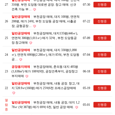
일반공장매매
부천공장 매매. 대지 180평. 연면적
27
316평. 부천 도당동 대로변 공장. 창고 매매. 신규
07-30
진행중
건축 가능 부…
일반공장매매
부천공장 매매, 대지 100평, 연면적
26
208평, 매가 24억, 부천 도당동 공장 매매, 사출공
07-22
진행중
장, 금형공장…
일반공장매매
부천공장매매, 대지135평(446㎡),
25
연면적 306평(1,011㎡) 매가 32억 , 부천 도당동공
07-09
진행중
장.창고매매
일반공장매매
부천공장 매매, 대지 330평(1,090
24
㎡), 연면적 690평(2.280㎡), 매가 85억, 부천 도당동
07-04
진행중
공…
공장용지매매
부천공장매매, 춘의동 대지 495평
23
(1,638m²) 매가 108억9천, 공장건축부지, 공장창고
06-18
진행중
부지매매
일반공장매매
부천공장 매매, 내동 공장. 창고, 대
22
지 528.9㎡(160평) 매가 25억6천 프레스공장매매
05-19
진행중
열
일반공장매매
부천공장 매매, 내동 공장, 대지 1,2
람
05-01
진행중
78㎡ (약 387평) 매가 69억 6천, 일반 공장 매매.
중