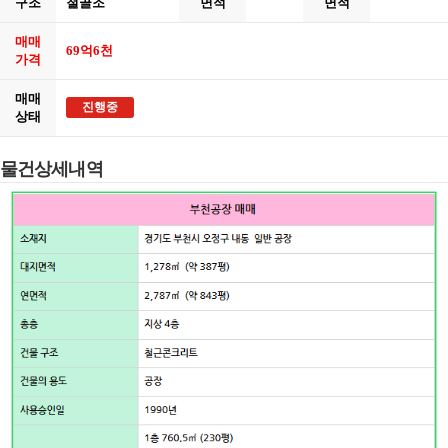
구조
철골조
면적
면적
매매
69억6천
가격
매매
진행중
상태
물건상세내역