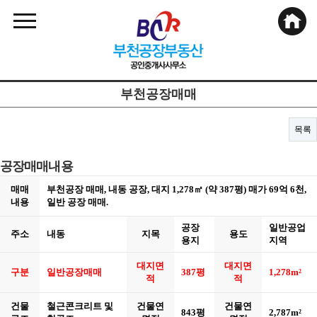
부천공장매매
목록
공장매매내용
매매
부천공장 매매, 내동 공장, 대지 1,278㎡ (약 387평) 매가 69억 6천,
내용
일반 공장 매매.
공장
일반공업
주소
내동
지목
용도
용지
지역
대지면
대지면
구분
일반공장매매
387평
1,278m²
적
적
건물
철근콘크리트 및
건물연
건물연
843평
2,787m²