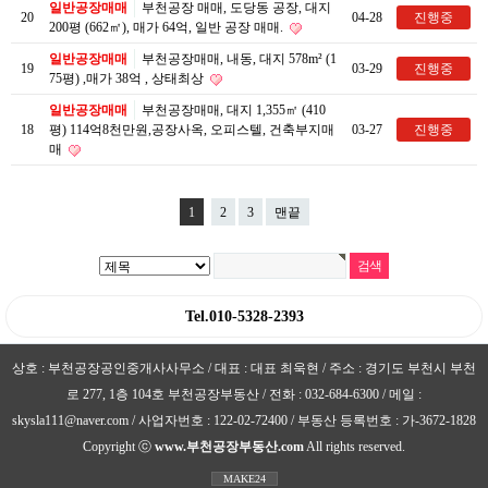
일반공장매매
부천공장 매매, 도당동 공장, 대지
20
04-28
진행중
200평 (662㎡), 매가 64억, 일반 공장 매매.
일반공장매매
부천공장매매, 내동, 대지 578m² (1
19
03-29
진행중
75평) ,매가 38억 , 상태최상
일반공장매매
부천공장매매, 대지 1,355㎡ (410
18
평) 114억8천만원,공장사옥, 오피스텔, 건축부지매
03-27
진행중
매
1
2
3
맨끝
Tel.010-5328-2393
상호 : 부천공장공인중개사사무소 / 대표 : 대표 최욱현 / 주소 : 경기도 부천시 부천
로 277, 1층 104호 부천공장부동산 / 전화 : 032-684-6300 / 메일 :
skysla111@naver.com / 사업자번호 : 122-02-72400 / 부동산 등록번호 : 가-3672-1828
Copyright ⓒ
www.부천공장부동산.com
All rights reserved.
MAKE24