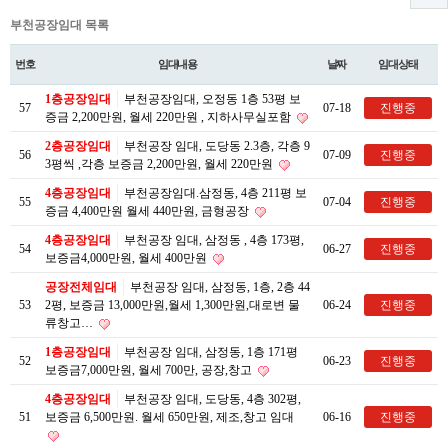
부천공장임대 목록
번호
임대내용
날짜
임대상태
1층공장임대
부천공장임대, 오정동 1층 53평 보
57
07-18
진행중
증금 2,200만원, 월세 220만원 , 지하사무실포함
2층공장임대
부천공장 임대, 도당동 2.3층, 각층 9
56
07-09
진행중
3평씩 ,각층 보증금 2,200만원, 월세 220만원
4층공장임대
부천공장임대.삼정동, 4층 211평 보
55
07-04
진행중
증금 4,400만원 월세 440만원, 금형공장
4층공장임대
부천공장 임대, 삼정동 , 4층 173평,
54
06-27
진행중
보증금4,000만원, 월세 400만원
공장전체임대
부천공장 임대, 삼정동, 1층, 2층 44
53
2평, 보증금 13,000만원,월세 1,300만원,대로변 물
06-24
진행중
류창고…
1층공장임대
부천공장 임대, 삼정동, 1층 171평
52
06-23
진행중
보증금7,000만원, 월세 700만, 공장,창고
4층공장임대
부천공장 임대, 도당동, 4층 302평,
51
보증금 6,500만원. 월세 650만원, 제조,창고 임대
06-16
진행중