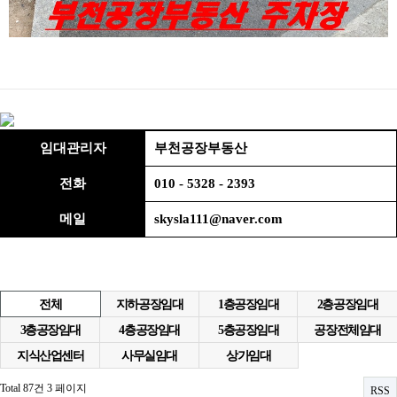
임대관리자
부천공장부동산
전화
010 - 5328 - 2393
메일
skysla111@naver.com
전체
지하공장임대
1층공장임대
2층공장임대
3층공장임대
4층공장임대
5층공장임대
공장전체임대
지식산업센터
사무실임대
상가임대
Total 87건
3 페이지
RSS