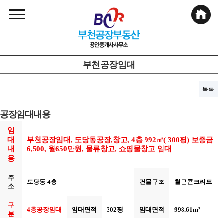
부천공장임대
목록
공장임대내용
임
대
부천공장임대, 도당동공장,창고, 4층 992㎡( 300평) 보증금
내
6,500, 월650만원, 물류창고, 쇼핑물창고 임대
용
주
도당동 4층
건물구조
철근콘크리트
소
구
4층공장임대
임대면적
302평
임대면적
998.61m²
분