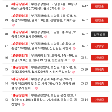
4층공장임대
부천공장임대 , 도당동 4층 110평 (3
50
06-12
진행중
63m²) 보증금 2,700만원, 월세 270만원
1층공장임대
부천공장임대, 도당동, 1층 40평, 보
49
증금2,000만원, 월세 160만원, 선반밀링, 기계가공
06-07
진행중
1층공장임대
부천공장임대, 도당동 1층 30평 ,보
48
06-07
임대완료
증금 1,000,월세100만원,
1층공장임대
부천공장임대, 도당동 1층 50평,보
47
06-07
진행중
증금2,200만원, 월세220만원, 선반밀링,시엔시
1층공장임대
부천공장 임대, 도당동, 1층 44평, 보
46
05-31
진행중
증금 1,900만 원, 월세 190만원, 선반밀링 제조
1층공장임대
부천공장임대, 오정동, 1층 53평, 보
45
05-29
진행중
증금2,200만원, 월세220만원 ,지하사무실포함
5층공장임대
부천공장 임대. 6층 85평(280㎡). 도
44
당동 제조공장 및 창고 사용 가능, 대형 차량용 화
05-23
진행중
물 승강기 설치…
1층공장임대
부천공장임대, 도당동 공장.창고, 1
43
층 364㎡ (110평) 물류창고, 기계제작, 금형가공, 공
05-14
진행중
장임대