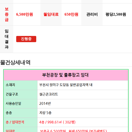
보
증
6,500만원
월임대료
650만원
관리비
평당2,500원
금
임
대
진행중
결
과
물건상세내역