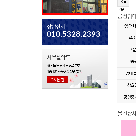
목록
본문
공장임
상담전화
임대
010.5328.2393
주
구
사무실약도
보증
경기도 부천시 부천로 277,
1층 104호 부천공장부동산
임대
오시는 길
상호
공인중
물건상