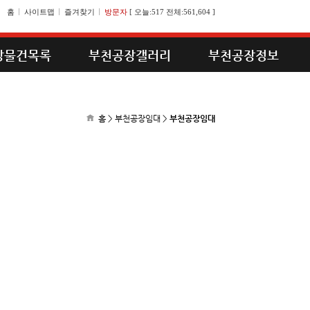
홈
사이트맵
즐겨찾기
방문자
[
오늘:517 전체:561,604
]
장물건목록
부천공장갤러리
부천공장정보
홈 > 부천공장임대 >
부천공장임대