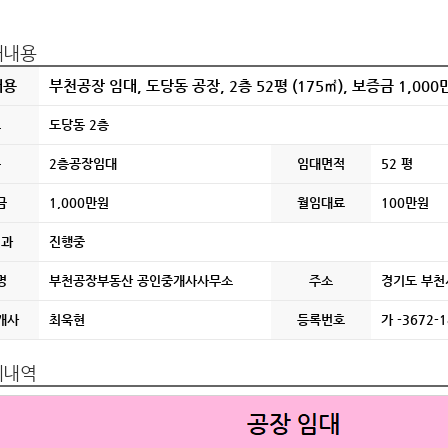
대내용
내용
부천공장 임대, 도당동 공장, 2층 52평 (175㎡), 보증금 1,000만
소
도당동 2층
분
2층공장임대
임대면적
52 평
금
1,000만원
월임대료
100만원
결과
진행중
명
부천공장부동산 공인중개사사무소
주소
경기도 부천시
개사
최욱현
등록번호
가 -3672-
세내역