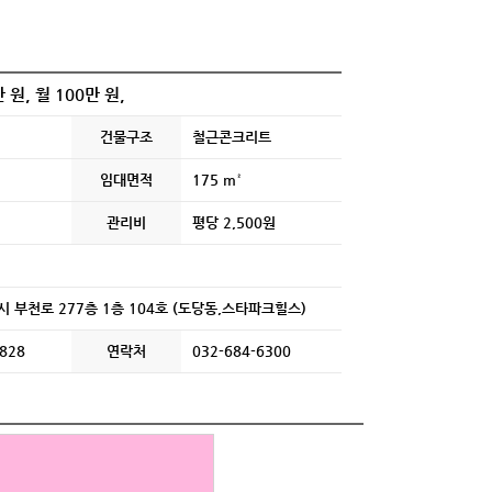
 원, 월 100만 원,
건물구조
철근콘크리트
임대면적
175 m²
관리비
평당 2,500원
 부천로 277층 1층 104호 (도당동,스타파크힐스)
1828
연락처
032-684-6300