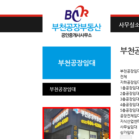
사무실
부천
부천공장임대
부천공장임
전체
지하공장임
1층공장임
부천공장임대
2층공장임
3층공장임
4층공장임
5층공장임
공장전체임
지식산업센
사무실임대
상가임대