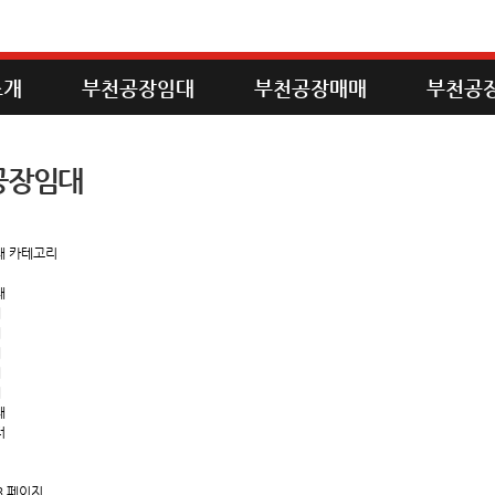
소개
부천공장임대
부천공장매매
부천공
공장임대
대 카테고리
대
대
대
대
대
대
대
터
3 페이지