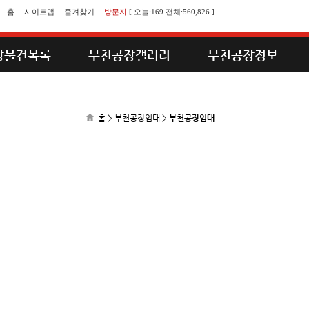
홈
사이트맵
즐겨찾기
방문자
[
오늘:169 전체:560,826
]
장물건목록
부천공장갤러리
부천공장정보
홈 > 부천공장임대 >
부천공장임대