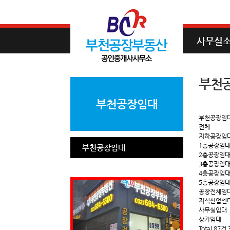
사무실
부천
부천공장임대
부천공장임
전체
지하공장임
1층공장임
부천공장임대
2층공장임
3층공장임
4층공장임
5층공장임
공장전체임
지식산업센
사무실임대
상가임대
Total 87건