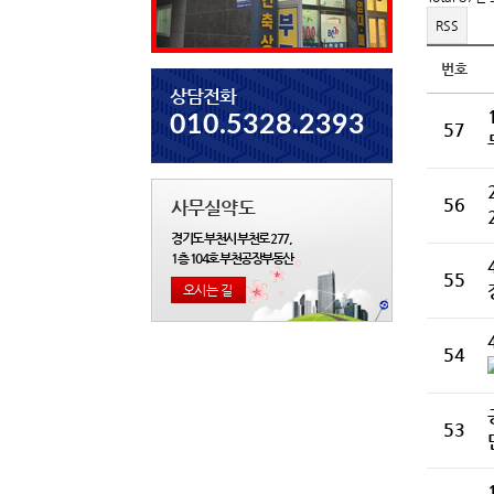
RSS
번호
상담전화
010.5328.2393
57
56
사무실약도
경기도 부천시 부천로 277,
1층 104호 부천공장부동산
55
오시는 길
54
53