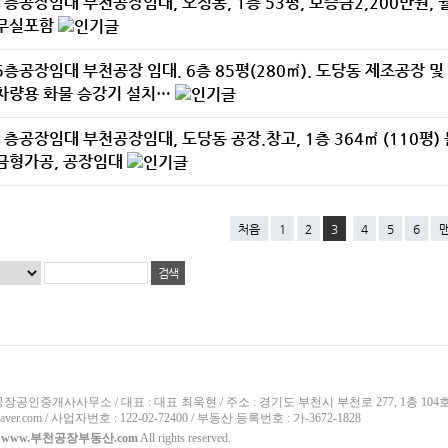
1층공장임대
부천공장임대, 오정동, 1층 53평, 보증금2,200만원,
무실포함
5층공장임대
부천공장 임대. 6층 85평(280㎡). 도당동 제조공장 및
차량용 화물 승강기 설치…
1층공장임대
부천공장임대, 도당동 공장.창고, 1층 364㎡ (110평)
금형가공, 공장임대
처음
1
2
3
4
5
6
장공인중개사사무소 / 대표 : 대표 최욱현 / 주소 : 경기도 부천시 부천로 277, 1층 104호 부천
naver.com / 사업자번호 : 122-02-72400 / 부동산 등록번호 : 가-3672-1828
ⓒ
www.부천공장부동산.com
All rights reserved.